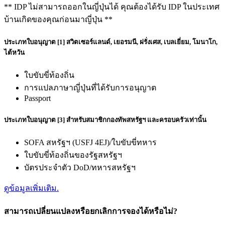
** IDP ไม่สามารถออกในญี่ปุ่นได้ คุณต้องได้รับ IDP ในประเทศ
บ้านเกิดของคุณก่อนมาญี่ปุ่น **
ประเภทใบอนุญาต [1] สวิตเซอร์แลนด์, เยอรมนี, ฝรั่งเศส, เบลเยี่ยม, โมนาโก,
ไต้หวัน
ใบขับขี่ท้องถิ่น
การแปลภาษาญี่ปุ่นที่ได้รับการอนุญาต
Passport
ประเภทใบอนุญาต [3] สำหรับสมาชิกกองทัพสหรัฐฯ และครอบครัวเท่านั้น
SOFA สหรัฐฯ (USFJ 4EJ)/ใบขับขี่ทหาร
ใบขับขี่ท้องถิ่นของรัฐสหรัฐฯ
บัตรประจำตัว DoD/ทหารสหรัฐฯ
ดูข้อมูลเพิ่มเติม.
สามารถเปลี่ยนแปลงหรือยกเลิกการจองได้หรือไม่?