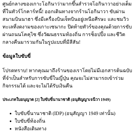
ศูนย์กลางของเกาะโอกินาว่ามากขึ้นสำรวจโอกินาวาอย่างเต็ม
ที่ในทัวร์โกคาร์ทนี้! ออกเดินทางจากร้านโอกินาวา ขับผ่าน
สนามบินนาฮา ซึ่งมีเครื่องบินเจ็ทบินอยู่เหนือศีรษะ และชมวิว
ทะเลที่งดงามของเกาะเซนากะ ปิดท้ายทัวร์ของคุณด้วยการขับ
ผ่านถนนโคคุไซ ซึ่งวัฒนธรรมท้องถิ่น การช็อปปิ้ง และชีวิต
กลางคืนมารวมกันในรูปแบบที่มีสีสัน!
ข้อมูลใบขับขี่
โปรดทราบ! หากคุณมาถึงร้านของเราโดยไม่มีเอกสารต้นฉบับ
ที่จำเป็นสำหรับการขับขี่ในญี่ปุ่น คุณจะไม่สามารถเข้าร่วม
กิจกรรมได้ และจะไม่ได้รับเงินคืน
ประเภทใบอนุญาต [2] ใบขับขี่นานาชาติ (อนุสัญญาเจนีวา 1949)
ใบขับขี่นานาชาติ (IDP) (อนุสัญญา 1949 เท่านั้น)
ใบขับขี่ท้องถิ่น
หนังสือเดินทาง