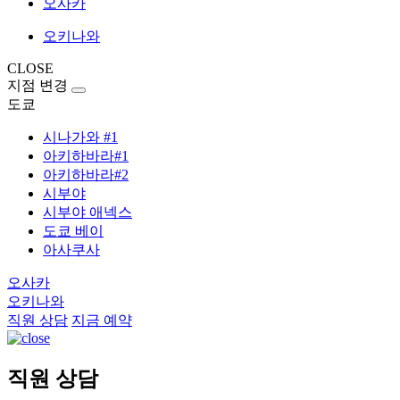
오사카
오키나와
CLOSE
지점 변경
도쿄
시나가와 #1
아키하바라#1
아키하바라#2
시부야
시부야 애넥스
도쿄 베이
아사쿠사
오사카
오키나와
직원 상담
지금 예약
직원 상담