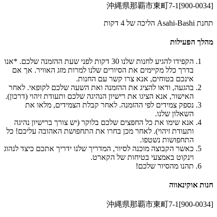
[900-0034]沖縄県那覇市東町7-1
תחנת Asahi-Bashi הליכה של 4 דקות
מהלך הפעילות
הקפידו להגיע לחנות שלנו 30 דקות לפני שעת ההזמנה שלכם. *אנו
בדרך כלל מקיימים את הסיורים שלנו למרות מזג האוויר. אך אם
אינכם בטוחים, אנא צרו קשר עם החנות.
בהגעה, ודאו להציג את ההזמנה ואת השעה שלכם לקופאי. לאחר
האישור, אנא הציגו את רישיון הנהיגה שלכם ותעודת זיהוי (דרכון).
נספק צמידים לפי ההזמנה. לאחר קבלת הצמידים, מלאו את
השאלון שלנו.
אנא שימו את כל החפצים שלכם בלוקר (יש צורך ברישיון נהיגה
ותעודת זיהוי). לאחר מכן בחרו את התחפושת האהובה עליכם! כל
התחפושות נשטפו.
כאשר הקבוצה מוכנה לסיור, המדריך שלנו ידריך אתכם כיצד לנהוג
וינקוט באמצעי בטיחות של הקארט.
תהנו מהסיור שלכם!
חנות אוקינאווה
[900-0034]沖縄県那覇市東町7-1