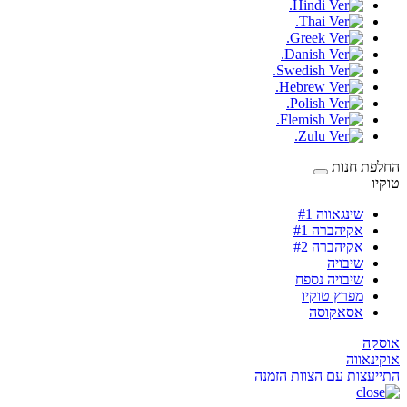
החלפת חנות
טוקיו
שינגאווה #1
אקיהברה #1
אקיהברה #2
שיבויה
שיבויה נספח
מפרץ טוקיו
אסאקוסה
אוסקה
אוקינאווה
התייעצות עם הצוות
הזמנה