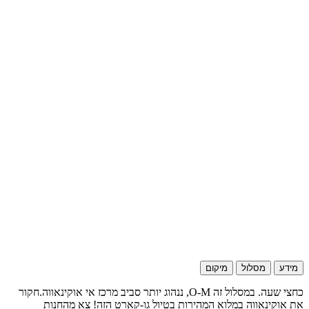
מידע
מסלול
מיקום
כחצי שעה. במסלול זה O-M, ננהוג יותר סביב מרכז אי אוקינאווה.חקור
את אוקינאווה במלוא המהירות בטיול גו-קארט הזה! צא מהחנות