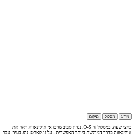
מידע
מסלול
מיקום
כחצי שעה. במסלול זה O-S, ננהוג סביב מרכז אי אוקינאווה.ראה את
אוקינאווה בדרך המרגשת ביותר האפשרית - על גו-קארט! נהג בעיר, עבר