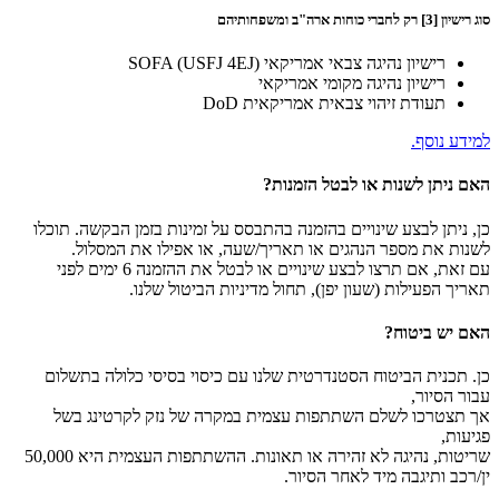
סוג רישיון [3] רק לחברי כוחות ארה"ב ומשפחותיהם
רישיון נהיגה צבאי אמריקאי SOFA (USFJ 4EJ)
רישיון נהיגה מקומי אמריקאי
תעודת זיהוי צבאית אמריקאית DoD
למידע נוסף.
האם ניתן לשנות או לבטל הזמנות?
כן, ניתן לבצע שינויים בהזמנה בהתבסס על זמינות בזמן הבקשה. תוכלו
לשנות את מספר הנהגים או תאריך/שעה, או אפילו את המסלול.
עם זאת, אם תרצו לבצע שינויים או לבטל את ההזמנה 6 ימים לפני
תאריך הפעילות (שעון יפן), תחול מדיניות הביטול שלנו.
האם יש ביטוח?
כן. תכנית הביטוח הסטנדרטית שלנו עם כיסוי בסיסי כלולה בתשלום
עבור הסיור,
אך תצטרכו לשלם השתתפות עצמית במקרה של נזק לקרטינג בשל
פגיעות,
שריטות, נהיגה לא זהירה או תאונות. ההשתתפות העצמית היא 50,000
ין/רכב ותיגבה מיד לאחר הסיור.