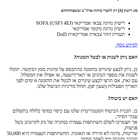
סוג רישיון [3] רק לחברי כוחות ארה"ב ומשפחותיהם
רישיון נהיגה צבאי אמריקאי SOFA (USFJ 4EJ)
רישיון נהיגה מקומי אמריקאי
תעודת זיהוי צבאית אמריקאית DoD
למידע נוסף.
האם ניתן לשנות או לבטל הזמנות?
כן, ניתן לבצע שינויים בהזמנה בהתבסס על זמינות בזמן הבקשה. תוכלו
לשנות את מספר הנהגים או תאריך/שעה, או אפילו את המסלול.
עם זאת, אם תרצו לבצע שינויים או לבטל את ההזמנה 6 ימים לפני
תאריך הפעילות (שעון יפן), תחול מדיניות הביטול שלנו.
האם יש ביטוח?
כן. תכנית הביטוח הסטנדרטית שלנו עם כיסוי בסיסי כלולה בתשלום
עבור הסיור,
אך תצטרכו לשלם השתתפות עצמית במקרה של נזק לקרטינג בשל
פגיעות,
שריטות, נהיגה לא זהירה או תאונות. ההשתתפות העצמית היא 50,000
ין/רכב ותיגבה מיד לאחר הסיור.