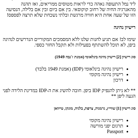
ליד נמל התעופה נאהה כדי לראות מטוסים ממריאים, ואז תהנה
מהאנרגיה החיה של רחוב קוקוסאי. בין אם ביום ובין אם בלילה, הנסיעה
הזו של שעה אחת היא חוויה מרגשת ובלתי נשכחת שלא תרצה לפספס!
רישיון נהיגה
שימו לב! אם תגיע לחנות שלנו ללא המסמכים המקוריים הנדרשים לנהיגה
ביפן, לא תוכל להשתתף בפעילות ולא תקבל החזר כספי.
סוג רישיון [2] רישיון נהיגה בינלאומי (אמנת ז'נבה 1949)
רישיון נהיגה בינלאומי (IDP) (אמנת 1949 בלבד)
רישיון נהיגה מקומי
דרכון
** לא ניתן להנפיק IDP ביפן. חובה להשיג את ה-IDP במדינת הלידה לפני
הגעה ליפן **
סוג רישיון [1] שווייץ, גרמניה, צרפת, בלגיה, מונקו, טייוואן
רישיון נהיגה מקומי
תרגום יפני מורשה
Passport