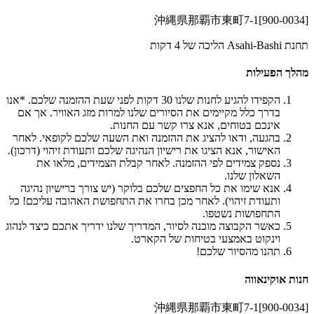
[900-0034]沖縄県那覇市東町7-1
תחנת Asahi-Bashi הליכה של 4 דקות
מהלך הפעילות
הקפידו להגיע לחנות שלנו 30 דקות לפני שעת ההזמנה שלכם. *אנו
בדרך כלל מקיימים את הסיורים שלנו למרות מזג האוויר. אך אם
אינכם בטוחים, אנא צרו קשר עם החנות.
בהגעה, ודאו להציג את ההזמנה ואת השעה שלכם לקופאי. לאחר
האישור, אנא הציגו את רישיון הנהיגה שלכם ותעודת זיהוי (דרכון).
נספק צמידים לפי ההזמנה. לאחר קבלת הצמידים, מלאו את
השאלון שלנו.
אנא שימו את כל החפצים שלכם בלוקר (יש צורך ברישיון נהיגה
ותעודת זיהוי). לאחר מכן בחרו את התחפושת האהובה עליכם! כל
התחפושות נשטפו.
כאשר הקבוצה מוכנה לסיור, המדריך שלנו ידריך אתכם כיצד לנהוג
וינקוט באמצעי בטיחות של הקארט.
תהנו מהסיור שלכם!
חנות אוקינאווה
[900-0034]沖縄県那覇市東町7-1