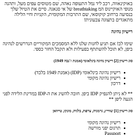
באוקינאווה, רכב ליד נמל התעופה נאהה, שם מטוסים עפים מעל, ותהנה
מנופי האוקיינוס המ breathtaking של אי סנאגה. סיים את הטיול שלך
בנסיעה ברחוב קוקוסאי, שם התרבות המקומית, הקניות וחיי הלילה
מתאגדים בתצוגה צבעונית!
רישיון נהיגה
שימו לב! אם תגיע לחנות שלנו ללא המסמכים המקוריים הנדרשים לנהיגה
ביפן, לא תוכל להשתתף בפעילות ולא תקבל החזר כספי.
סוג רישיון [2] רישיון נהיגה בינלאומי (אמנת ז'נבה 1949)
רישיון נהיגה בינלאומי (IDP) (אמנת 1949 בלבד)
רישיון נהיגה מקומי
דרכון
** לא ניתן להנפיק IDP ביפן. חובה להשיג את ה-IDP במדינת הלידה לפני
הגעה ליפן **
סוג רישיון [1] שווייץ, גרמניה, צרפת, בלגיה, מונקו, טייוואן
רישיון נהיגה מקומי
תרגום יפני מורשה
Passport