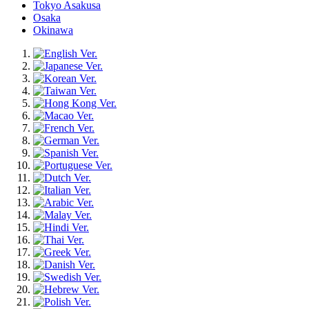
Tokyo Asakusa
Osaka
Okinawa