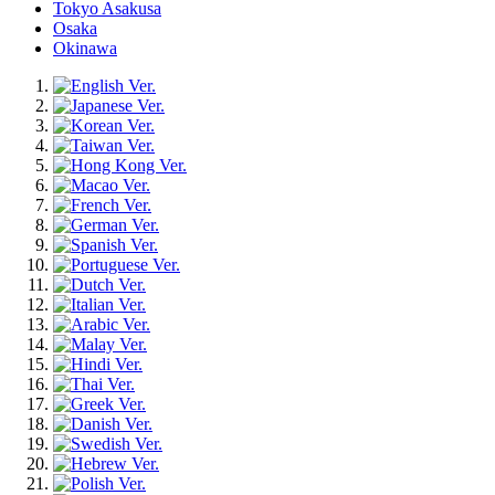
Tokyo Asakusa
Osaka
Okinawa