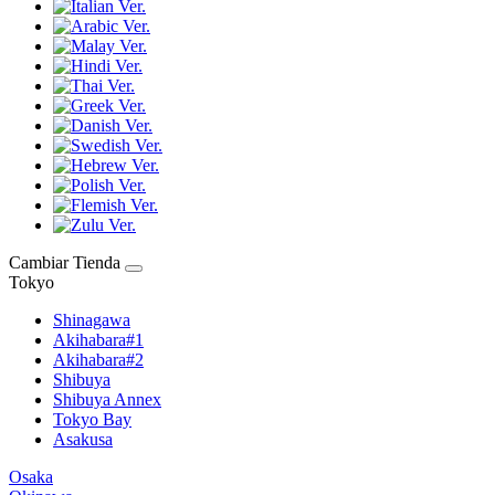
Cambiar Tienda
Tokyo
Shinagawa
Akihabara#1
Akihabara#2
Shibuya
Shibuya Annex
Tokyo Bay
Asakusa
Osaka