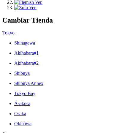
Cambiar Tienda
Tokyo
Shinagawa
Akihabara#1
Akihabara#2
Shibuya
Shibuya Annex
Tokyo Bay
Asakusa
Osaka
Okinawa